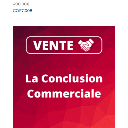
490,00
€
COFC008