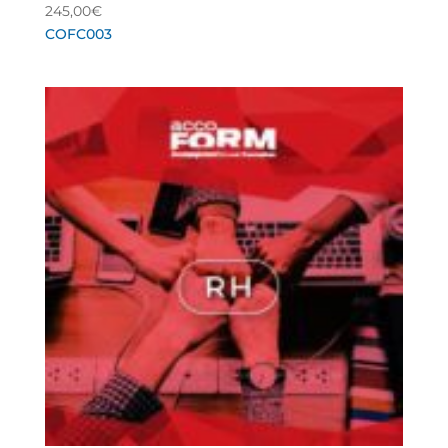
245,00
€
COFC003