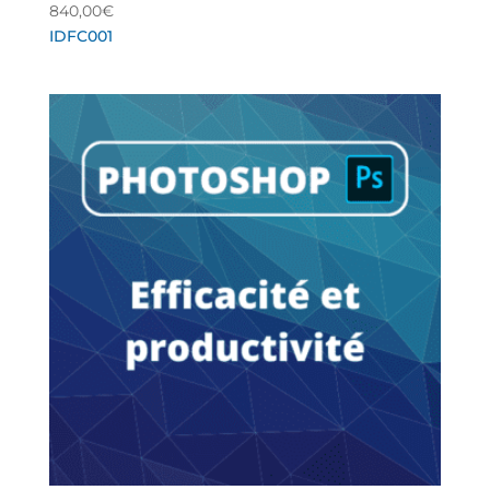
840,00
€
IDFC001