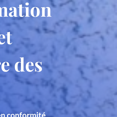
mation
et
re des
s
en conformité