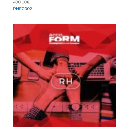
490,00
€
RHFC002