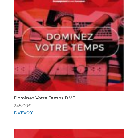
Dominez Votre Temps D.V.T
245,00
€
DVFV001