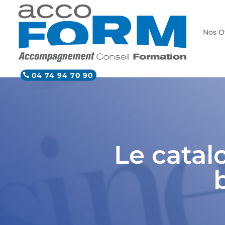
Nos O
04 74 94 70 90
Le cata