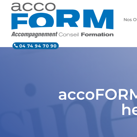
Nos O
04 74 94 70 90
accoFORM 
h