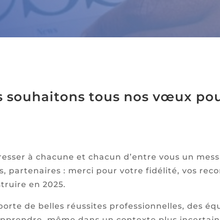
s souhaitons tous nos vœux pou
esser à chacune et chacun d’entre vous un messa
es, partenaires : merci pour votre fidélité, vos r
truire en 2025.
orte de belles réussites professionnelles, des é
apprendre, même dans un contexte plus incertain