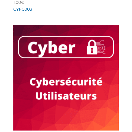
1,00
€
CYFC003