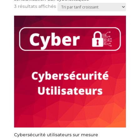
Trié
3 résultats affichés
par
prix
croissant
Cybersécurité utilisateurs sur mesure