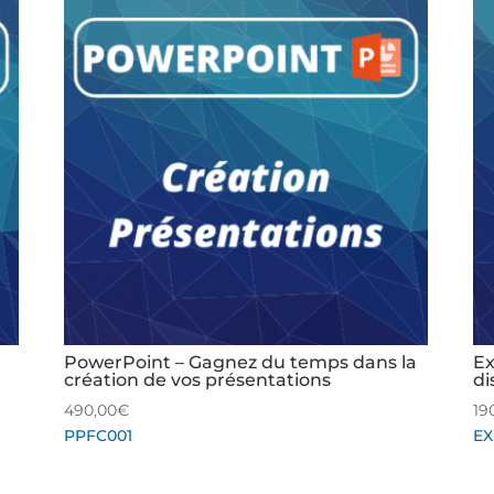
PowerPoint – Gagnez du temps dans la
Ex
création de vos présentations
di
490,00
€
19
PPFC001
EX